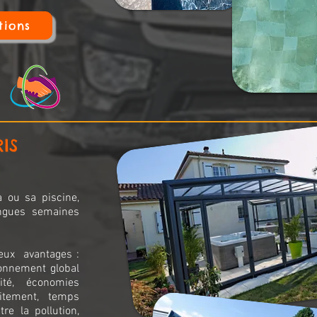
tions
IS
 ou sa piscine,
ongues semaines
eux avantages :
ronnement global
ité, économies
itement, temps
tre la pollution,