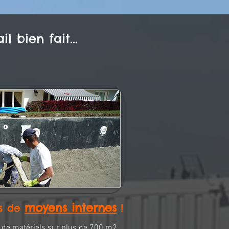
l bien fait...
moyens internes
ns de
!
e de matériels sur plus de 700 m2