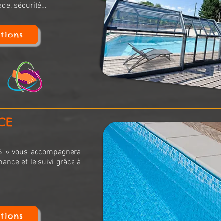
ade, sécurité…
tions
CE
 » vous accompagnera
nance et le suivi grâce à
tions