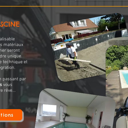
SCINE
alisable
nts matériaux
iner seront
ndre unique.
de technique et
gration.
en passant par
s
vous
e rêve...
tions