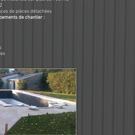
2
nces de pièces détachées
pements de chantier :
s
ues