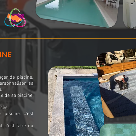
INE
nger de piscine.
ersonnaliser sa
è.
e de sa piscine,
ccès.
 piscine, c’est
 c’est faire du